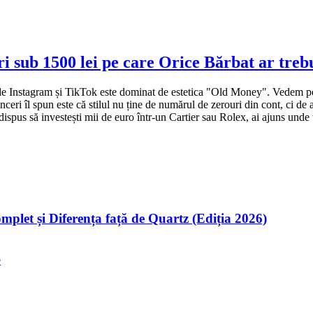
 sub 1500 lei pe care Orice Bărbat ar trebu
 de Instagram și TikTok este dominat de estetica "Old Money". Vedem pest
ceri îl spun este că stilul nu ține de numărul de zerouri din cont, ci de a
ispus să investești mii de euro într-un Cartier sau Rolex, ai ajuns unde 
plet și Diferența față de Quartz (Ediția 2026)