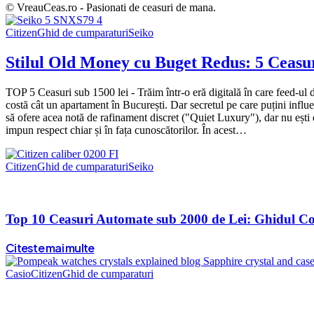
© VreauCeas.ro - Pasionati de ceasuri de mana.
Citizen
Ghid de cumparaturi
Seiko
Stilul Old Money cu Buget Redus: 5 Ceasuri
TOP 5 Ceasuri sub 1500 lei - Trăim într-o eră digitală în care feed-ul
costă cât un apartament în București. Dar secretul pe care puțini influen
să ofere acea notă de rafinament discret ("Quiet Luxury"), dar nu ești d
impun respect chiar și în fața cunoscătorilor. În acest…
Citizen
Ghid de cumparaturi
Seiko
Top 10 Ceasuri Automate sub 2000 de Lei: Ghidul Com
Citeste mai multe
Casio
Citizen
Ghid de cumparaturi