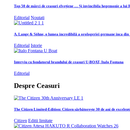
Top 50 de mărci de ceasuri elvețiene … Și invincibila hegemonie a lui 
Editorial
Noutati
A. Lange & Söhne, o lumea incredibilă a orologeriei germane inca din
Editorial
Istorie
Interviu cu fondatorul brandului de ceasuri U-BOAT, Italo Fontana
Editorial
Despre Ceasuri
The Citizen Limited-Edition: Citizen sărbătorește 30 de ani de excelenț
Citizen
Editii limitate