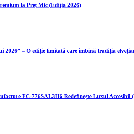
Premium la Preț Mic (Ediția 2026)
026” – O ediție limitată care îmbină tradiția elvețian
nufacture FC-776SAL3H6 Redefinește Luxul Accesibil 