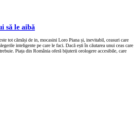
i să le aibă
e tot cămăși de in, mocasini Loro Piana și, inevitabil, ceasuri care
legerile inteligente pe care le faci. Dacă ești în căutarea unui ceas care
trebuie. Piața din România oferă bijuterii orologere accesibile, care