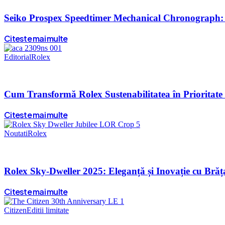
Seiko Prospex Speedtimer Mechanical Chronograph: U
Citeste mai multe
Editorial
Rolex
Cum Transformă Rolex Sustenabilitatea în Prioritate 
Citeste mai multe
Noutati
Rolex
Rolex Sky-Dweller 2025: Eleganță și Inovație cu Brăț
Citeste mai multe
Citizen
Editii limitate