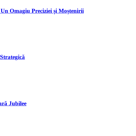
n Omagiu Preciziei și Moștenirii
Strategică
ară Jubilee