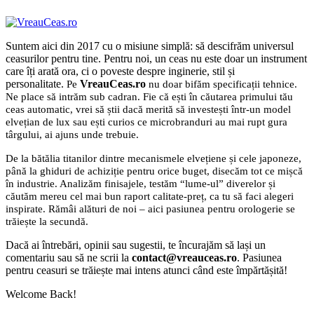
Suntem aici din 2017 cu o misiune simplă: să descifrăm universul
ceasurilor pentru tine. Pentru noi, un ceas nu este doar un instrument
care îți arată ora, ci o poveste despre inginerie, stil și
personalitate.
VreauCeas.ro
Pe
nu doar bifăm specificații tehnice.
Ne place să intrăm sub cadran. Fie că ești în căutarea primului tău
ceas automatic, vrei să știi dacă merită să investești într-un model
elvețian de lux sau ești curios ce microbranduri au mai rupt gura
târgului, ai ajuns unde trebuie.
De la bătălia titanilor dintre mecanismele elvețiene și cele japoneze,
până la ghiduri de achiziție pentru orice buget, disecăm tot ce mișcă
în industrie. Analizăm finisajele, testăm “lume-ul” diverelor și
căutăm mereu cel mai bun raport calitate-preț, ca tu să faci alegeri
inspirate. Rămâi alături de noi – aici pasiunea pentru orologerie se
trăiește la secundă.
Dacă ai întrebări, opinii sau sugestii, te încurajăm să lași un
comentariu sau să ne scrii la
contact@vreauceas.ro
. Pasiunea
pentru ceasuri se trăiește mai intens atunci când este împărtășită!
Welcome Back!