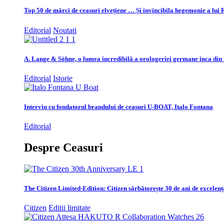
Top 50 de mărci de ceasuri elvețiene … Și invincibila hegemonie a lui 
Editorial
Noutati
A. Lange & Söhne, o lumea incredibilă a orologeriei germane inca din
Editorial
Istorie
Interviu cu fondatorul brandului de ceasuri U-BOAT, Italo Fontana
Editorial
Despre Ceasuri
The Citizen Limited-Edition: Citizen sărbătorește 30 de ani de excelenț
Citizen
Editii limitate