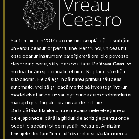
Suntem aici din 2017 cu o misiune simplă: să descifrăm
universul
ceas
urilor pentru tine. Pentru noi, un
ceas
nu
este doar un instrument care îți arată ora, ci o poveste
despre inginerie, stil și personalitate.
Pe
VreauCeas.ro
nu doar bifăm specificații tehnice. Ne place să intrăm
sub cadran. Fie că ești în căutarea primului tău ceas
automatic, vrei să știi dacă merită să investești într-un
model elvețian de lux sau ești curios ce microbranduri au
mai rupt gura târgului, ai ajuns unde trebuie.
De la bătălia titanilor dintre mecanismele elvețiene și
cele japoneze, până la ghiduri de achiziție pentru orice
buget, disecăm tot ce mișcă în industrie. Analizăm
finisajele, testăm “lume-ul” diverelor și căutăm mereu