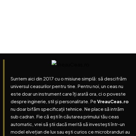
Suntem aici din 2017 cu o misiune simplă: să descifrăm
universul ceasurilor pentru tine. Pentru noi, un ceas nu
este doar un instrument care îți arată ora, ci o poveste
despre inginerie, stil și personalitate.
Pe
VreauCeas.ro
nu doar bifăm specificații tehnice. Ne place să intrăm
sub cadran. Fie că ești în căutarea primului tău ceas
automatic, vrei să știi dacă merită să investești într-un
model elvețian de lux sau ești curios ce microbranduri au