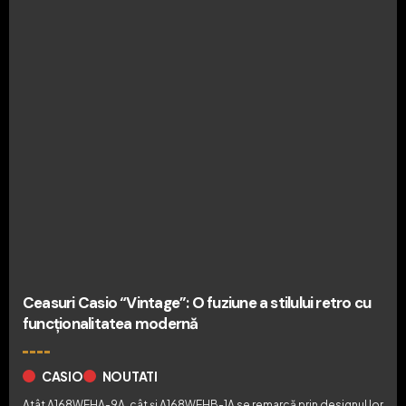
Ceasuri Casio “Vintage”: O fuziune a stilului retro cu
funcționalitatea modernă
CASIO
NOUTATI
Atât A168WEHA-9A, cât și A168WEHB-1A se remarcă prin designul lor