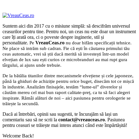
Suntem aici din 2017 cu o misiune simplă: să descifrăm universul
ceasurilor pentru tine. Pentru noi, un ceas nu este doar un instrument
care îți arată ora, ci o poveste despre inginerie, stil și
personalitate.
VreauCeas.ro
Pe
nu doar bifăm specificații tehnice.
Ne place să intrăm sub cadran. Fie că ești în căutarea primului tău
ceas automatic, vrei să știi dacă merită să investești într-un model
elvețian de lux sau ești curios ce microbranduri au mai rupt gura
târgului, ai ajuns unde trebuie.
De la bătălia titanilor dintre mecanismele elvețiene și cele japoneze,
până la ghiduri de achiziție pentru orice buget, disecăm tot ce mișcă
în industrie. Analizăm finisajele, testăm “lume-ul” diverelor și
căutăm mereu cel mai bun raport calitate-preț, ca tu să faci alegeri
inspirate. Rămâi alături de noi – aici pasiunea pentru orologerie se
trăiește la secundă.
Dacă ai întrebări, opinii sau sugestii, te încurajăm să lași un
comentariu sau să ne scrii la
contact@vreauceas.ro
. Pasiunea
pentru ceasuri se trăiește mai intens atunci când este împărtășită!
Welcome Back!