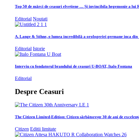
Top 50 de mărci de ceasuri elvețiene … Și invincibila hegemonie a lui 
Editorial
Noutati
A. Lange & Söhne, o lumea incredibilă a orologeriei germane inca din
Editorial
Istorie
Interviu cu fondatorul brandului de ceasuri U-BOAT, Italo Fontana
Editorial
Despre Ceasuri
The Citizen Limited-Edition: Citizen sărbătorește 30 de ani de excelenț
Citizen
Editii limitate