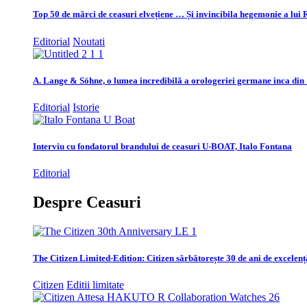
Top 50 de mărci de ceasuri elvețiene … Și invincibila hegemonie a lui 
Editorial
Noutati
A. Lange & Söhne, o lumea incredibilă a orologeriei germane inca din
Editorial
Istorie
Interviu cu fondatorul brandului de ceasuri U-BOAT, Italo Fontana
Editorial
Despre Ceasuri
The Citizen Limited-Edition: Citizen sărbătorește 30 de ani de excelenț
Citizen
Editii limitate