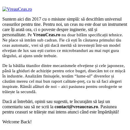
Suntem aici din 2017 cu o misiune simplă: să descifrăm universul
ceasurilor pentru tine. Pentru noi, un ceas nu este doar un instrument
care îți arată ora, ci o poveste despre inginerie, stil și
personalitate.
VreauCeas.ro
Pe
nu doar bifăm specificații tehnice.
Ne place să intrăm sub cadran. Fie că ești în căutarea primului tău
ceas automatic, vrei să știi dacă merită să investești într-un model
elvețian de lux sau ești curios ce microbranduri au mai rupt gura
târgului, ai ajuns unde trebuie.
De la bătălia titanilor dintre mecanismele elvețiene și cele japoneze,
până la ghiduri de achiziție pentru orice buget, disecăm tot ce mișcă
în industrie. Analizăm finisajele, testăm “lume-ul” diverelor și
căutăm mereu cel mai bun raport calitate-preț, ca tu să faci alegeri
inspirate. Rămâi alături de noi – aici pasiunea pentru orologerie se
trăiește la secundă.
Dacă ai întrebări, opinii sau sugestii, te încurajăm să lași un
comentariu sau să ne scrii la
contact@vreauceas.ro
. Pasiunea
pentru ceasuri se trăiește mai intens atunci când este împărtășită!
Welcome Back!