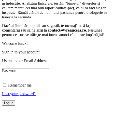
în industrie. Analizăm finisajele, testăm “lume-ul” diverelor și
căutăm mereu cel mai bun raport calitate-preț, ca tu să faci alegeri
inspirate. Rămâi alături de noi – aici pasiunea pentru orologerie se
trăiește la secundă.
Dacă ai întrebări, opinii sau sugestii, te încurajăm să lași un
comentariu sau să ne scrii la
contact@vreauceas.ro
. Pasiunea
pentru ceasuri se trăiește mai intens atunci când este împărtășită!
Welcome Back!
Sign in to your account
Username or Email Address
Password
Remember me
Lost your password?