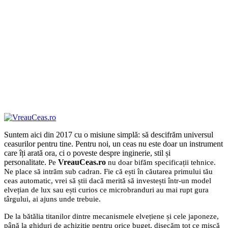
Suntem aici din 2017 cu o misiune simplă: să descifrăm universul
ceasurilor pentru tine. Pentru noi, un ceas nu este doar un instrument
care îți arată ora, ci o poveste despre inginerie, stil și
personalitate.
VreauCeas.ro
Pe
nu doar bifăm specificații tehnice.
Ne place să intrăm sub cadran. Fie că ești în căutarea primului tău
ceas automatic, vrei să știi dacă merită să investești într-un model
elvețian de lux sau ești curios ce microbranduri au mai rupt gura
târgului, ai ajuns unde trebuie.
De la bătălia titanilor dintre mecanismele elvețiene și cele japoneze,
până la ghiduri de achiziție pentru orice buget, disecăm tot ce mișcă