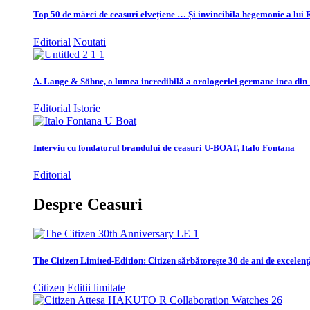
Top 50 de mărci de ceasuri elvețiene … Și invincibila hegemonie a lui 
Editorial
Noutati
A. Lange & Söhne, o lumea incredibilă a orologeriei germane inca din
Editorial
Istorie
Interviu cu fondatorul brandului de ceasuri U-BOAT, Italo Fontana
Editorial
Despre Ceasuri
The Citizen Limited-Edition: Citizen sărbătorește 30 de ani de excelenț
Citizen
Editii limitate