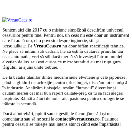
Suntem aici din 2017 cu o misiune simplă: să descifrăm universul
ceasurilor pentru tine. Pentru noi, un ceas nu este doar un instrument
care îți arată ora, ci o poveste despre inginerie, stil și
personalitate.
VreauCeas.ro
Pe
nu doar bifăm specificații tehnice.
Ne place să intrăm sub cadran. Fie că ești în căutarea primului tău
ceas automatic, vrei să știi dacă merită să investești într-un model
elvețian de lux sau ești curios ce microbranduri au mai rupt gura
târgului, ai ajuns unde trebuie.
De la bătălia titanilor dintre mecanismele elvețiene și cele japoneze,
până la ghiduri de achiziție pentru orice buget, disecăm tot ce mișcă
în industrie. Analizăm finisajele, testăm “lume-ul” diverelor și
căutăm mereu cel mai bun raport calitate-preț, ca tu să faci alegeri
inspirate. Rămâi alături de noi – aici pasiunea pentru orologerie se
trăiește la secundă.
Dacă ai întrebări, opinii sau sugestii, te încurajăm să lași un
comentariu sau să ne scrii la
contact@vreauceas.ro
. Pasiunea
pentru ceasuri se trăiește mai intens atunci când este împărtășită!