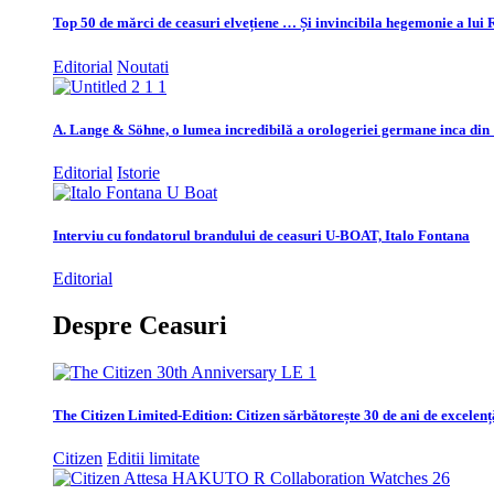
Top 50 de mărci de ceasuri elvețiene … Și invincibila hegemonie a lui 
Editorial
Noutati
A. Lange & Söhne, o lumea incredibilă a orologeriei germane inca din
Editorial
Istorie
Interviu cu fondatorul brandului de ceasuri U-BOAT, Italo Fontana
Editorial
Despre Ceasuri
The Citizen Limited-Edition: Citizen sărbătorește 30 de ani de excelenț
Citizen
Editii limitate