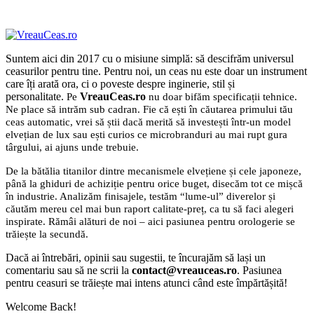
Suntem aici din 2017 cu o misiune simplă: să descifrăm universul
ceasurilor pentru tine. Pentru noi, un ceas nu este doar un instrument
care îți arată ora, ci o poveste despre inginerie, stil și
personalitate.
VreauCeas.ro
Pe
nu doar bifăm specificații tehnice.
Ne place să intrăm sub cadran. Fie că ești în căutarea primului tău
ceas automatic, vrei să știi dacă merită să investești într-un model
elvețian de lux sau ești curios ce microbranduri au mai rupt gura
târgului, ai ajuns unde trebuie.
De la bătălia titanilor dintre mecanismele elvețiene și cele japoneze,
până la ghiduri de achiziție pentru orice buget, disecăm tot ce mișcă
în industrie. Analizăm finisajele, testăm “lume-ul” diverelor și
căutăm mereu cel mai bun raport calitate-preț, ca tu să faci alegeri
inspirate. Rămâi alături de noi – aici pasiunea pentru orologerie se
trăiește la secundă.
Dacă ai întrebări, opinii sau sugestii, te încurajăm să lași un
comentariu sau să ne scrii la
contact@vreauceas.ro
. Pasiunea
pentru ceasuri se trăiește mai intens atunci când este împărtășită!
Welcome Back!