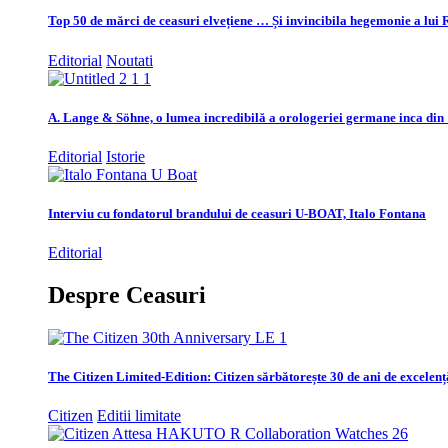
Top 50 de mărci de ceasuri elvețiene … Și invincibila hegemonie a lui 
Editorial
Noutati
A. Lange & Söhne, o lumea incredibilă a orologeriei germane inca din
Editorial
Istorie
Interviu cu fondatorul brandului de ceasuri U-BOAT, Italo Fontana
Editorial
Despre Ceasuri
The Citizen Limited-Edition: Citizen sărbătorește 30 de ani de excelenț
Citizen
Editii limitate