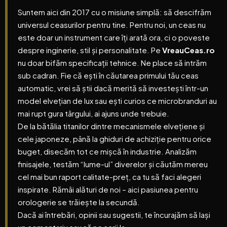
Suntem aici din 2017 cu o misiune simplă: să descifrăm
universul ceasurilor pentru tine. Pentru noi, un ceas nu
este doar un instrument care îți arată ora, ci o poveste
despre inginerie, stil și personalitate.
Pe
VreauCeas.ro
nu doar bifăm specificații tehnice. Ne place să intrăm
sub cadran. Fie că ești în căutarea primului tău ceas
automatic, vrei să știi dacă merită să investești într-un
model elvețian de lux sau ești curios ce microbranduri au
Marci de Ceasuri Elvetiene: Ghidul Complet al Mărcilor
O
mai rupt gura târgului, ai ajuns unde trebuie.
Swiss Made de Top in 2025
De la bătălia titanilor dintre mecanismele elvețiene și
cele japoneze, până la ghiduri de achiziție pentru orice
buget, disecăm tot ce mișcă în industrie. Analizăm
finisajele, testăm “lume-ul” diverelor și căutăm mereu
cel mai bun raport calitate-preț, ca tu să faci alegeri
inspirate. Rămâi alături de noi – aici pasiunea pentru
orologerie se trăiește la secundă.
Dacă ai întrebări, opinii sau sugestii, te încurajăm să lași