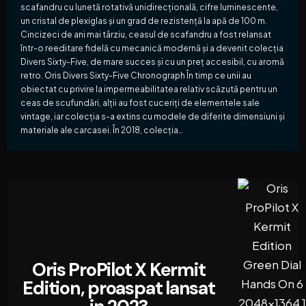
scafandru cu lunetă rotativă unidirecțională, cifre luminescente,
un cristal de plexiglas și un grad de rezistență la apă de 100 m.
Cincizeci de ani mai târziu, ceasul de scafandru a fost relansat
într-o reeditare fidelă cu mecanică modernă și a devenit colecția
Divers Sixty-Five, de mare succes și cu un preț accesibil, cu aromă
retro. Oris Divers Sixty-Five Chronograph În timp ce unii au
obiectat cu privire la impermeabilitatea relativ scăzută pentru un
ceas de scufundări, alții au fost cuceriți de elementele sale
vintage, iar colecția s-a extins cu modele de diferite dimensiuni și
materiale ale carcasei. În 2018, colecția…
Oris ProPilot X Kermit
Edition, proaspat lansat