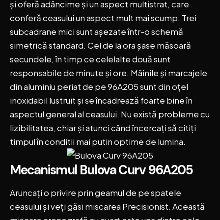
și oferă adâncime și un aspect multistrat, care
conferă ceasului un aspect mult mai scump. Trei
subcadrane mici sunt așezate într-o schemă
simetrică standard. Cel de la ora șase măsoară
secundele, în timp ce celelalte două sunt
responsabile de minute și ore. Mâinile și marcajele
din aluminiu periat de pe 96A205 sunt din oțel
inoxidabil lustruit și se încadrează foarte bine în
aspectul general al ceasului. Nu există probleme cu
lizibilitatea, chiar și atunci când încercați să citiți
timpul în conditii mai putin optime de lumina.
Mecanismul Bulova Curv 96A205
Aruncați o privire prin geamul de pe spatele
ceasului și veți găsi miscarea
Precisionist
. Această