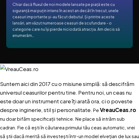
Chiar dacă fluxul de noi modele lansate pe piață este cu
siguranță mai puțin intens în acest an decât în trecut, unele
ceasuri importante și-au făcut debutul. Și printre aceste
lansări, am văzut numeroase ceasuri de scufundare - o
categorie care nu își pierde niciodată atracția. Am decis să
enumerăm…
Suntem aici din 2017 cu o misiune simplă: să descifrăm
universul ceasurilor pentru tine. Pentru noi, un ceas nu
este doar un instrument care îți arată ora, ci o poveste
despre inginerie, stil și personalitate.
VreauCeas.ro
Pe
nu doar bifăm specificații tehnice. Ne place să intrăm sub
cadran. Fie că ești în căutarea primului tău ceas automatic, vrei
să știi dacă merită să investești într-un model elvețian de lux sau