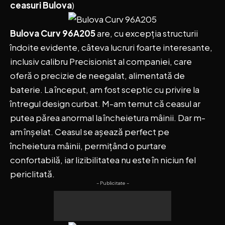
ceasuri Bulova
)
Bulova Curv 96A205
are, cu excepția structurii
îndoite evidente, câteva lucruri foarte interesante,
inclusiv calibru Precisionist al companiei, care
oferă o precizie de neegalat, alimentată de
baterie. La început, am fost sceptic cu privire la
întregul design curbat. M-am temut că ceasul ar
putea părea anormal la încheietura mâinii. Dar m-
am înșelat. Ceasul se așează perfect pe
încheietura mâinii, permițând o purtare
confortabilă, iar lizibilitatea nu este în niciun fel
periclitată.
- Publicitate -