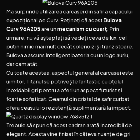
Ma surprinde utilizarea carcasei din safir a capacului
expozițional pe Curv. Rețineți că acest
Bulova
Curv 96A205
are un
mecanism cu cuarț
. Prin
urmare, nu vă așteptați să vedeți ceva de lux; cel
puțin nimic mai mult decât solenoizi și tranzistoare.
Bulova a ascuns inteligent bateria cu un logo auriu,
dar cam atât.
Cu toate acestea, aspectul general al carcasei este
uimitor. Titanul se potrivește fantastic cu oțelul
inoxidabil gri pentru a oferi un aspect futurist și
foarte sofisticat. Geamul din cristal de safir curbat
ofera ceasului o rezistență suplimentară la impact.
Trebuie să spun că acest cadran arată incredibil de
elegant. Acesta vine finisat în câteva nuanțe de gri