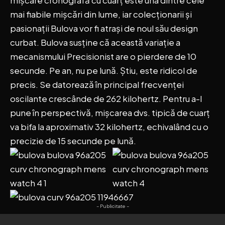
mișcare cronografă cu cuarț este una dintre cele
mai fiabile mișcări din lume, iar colecționarii și
pasionații Bulova vor fi atrași de noul său design
curbat. Bulova susține că această variație a
mecanismului Precisionist are o pierdere de 10
secunde. Pe an, nu pe lună. Știu, este ridicol de
precis. Se datorează în principal frecvenței
oscilante crescânde de 262 kilohertz. Pentru a-l
pune în perspectivă, mișcarea dvs. tipică de cuarț
va bifa la aproximativ 32 kilohertz, echivalând cu o
precizie de 15 secunde pe lună.
- Publicitate -