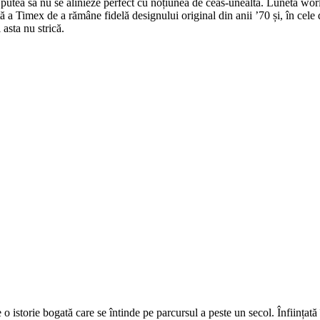
 putea să nu se alinieze perfect cu noțiunea de ceas-unealtă. Luneta worl
tă a Timex de a rămâne fidelă designului original din anii ’70 și, în cele
 asta nu strică.
o istorie bogată care se întinde pe parcursul a peste un secol. Înfiin