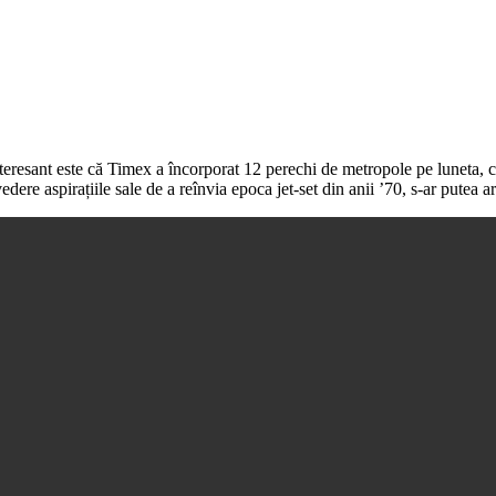
Interesant este că Timex a încorporat 12 perechi de metropole pe luneta, 
re aspirațiile sale de a reînvia epoca jet-set din anii ’70, s-ar putea a