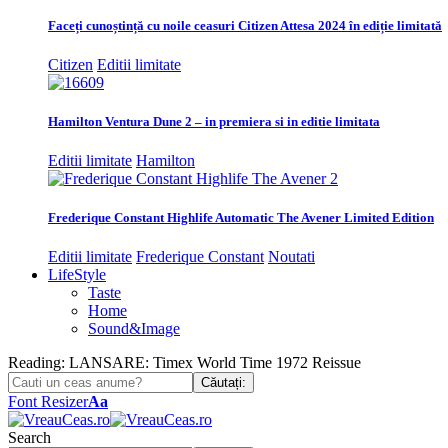
Faceți cunoștință cu noile ceasuri Citizen Attesa 2024 în ediție limitată
Citizen
Editii limitate
Hamilton Ventura Dune 2 – in premiera si in editie limitata
Editii limitate
Hamilton
Frederique Constant Highlife Automatic The Avener Limited Edition
Editii limitate
Frederique Constant
Noutati
LifeStyle
Taste
Home
Sound&Image
Reading:
LANSARE: Timex World Time 1972 Reissue
Font Resizer
Aa
Search