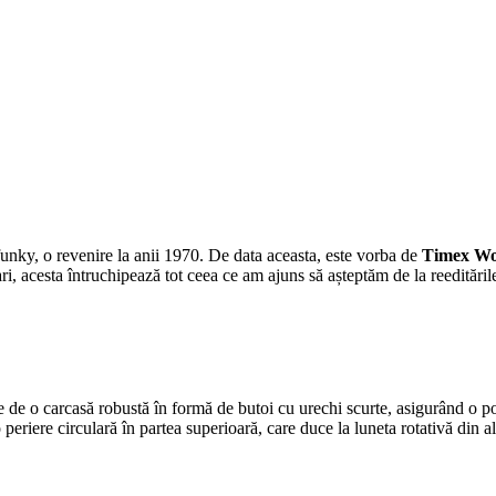
unky, o revenire la anii 1970. De data aceasta, este vorba de
Timex Wo
i, acesta întruchipează tot ceea ce am ajuns să așteptăm de la reedităril
o carcasă robustă în formă de butoi cu urechi scurte, asigurând o potriv
ă o periere circulară în partea superioară, care duce la luneta rotativă di