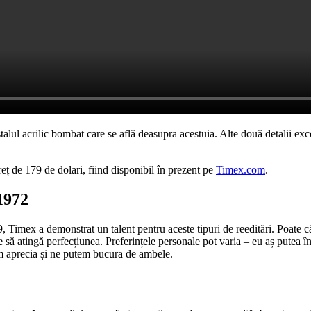
alul acrilic bombat care se află deasupra acestuia. Alte două detalii exce
ț de 179 de dolari, fiind disponibil în prezent pe
Timex.com
.
1972
, Timex a demonstrat un talent pentru aceste tipuri de reeditări. Poate c
e să atingă perfecțiunea. Preferințele personale pot varia – eu aș putea în
em aprecia și ne putem bucura de ambele.