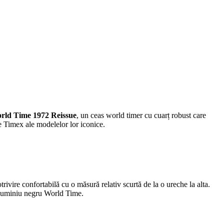
rld Time 1972 Reissue
, un ceas world timer cu cuarț robust care
e Timex ale modelelor lor iconice.
ire confortabilă cu o măsură relativ scurtă de la o ureche la alta.
n aluminiu negru World Time.