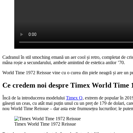
Cadranul în stil smoching emană un aer cool și retro, completat de crist
mâna roșie a secundarului, ambele amintind de estetica anilor ’70.
World Time 1972 Reissue vine cu o curea din piele neagră și are un pre
Ce credem noi despre Timex World Time 
Încă de la introducerea modelului
Timex Q
, extrem de popular în 2019
găsești un ceas, cu atât mai puțin unul cu un preț de 179 de dolari, car
nou World Time Reissue – dar asta este frumusețea lucrurilor; le put
Timex World Time 1972 Reissue