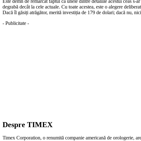
Este demn de remarcat faptul că unele dintre detaliile acestui ceas s-ar
degrabă decât la cele actuale. Cu toate acestea, este o alegere delibera
Dacă îl găsiți atrăgător, merită investiția de 179 de dolari; dacă nu, nici
- Publicitate -
Despre TIMEX
Timex Corporation, o renumită companie americană de orologerie, are 