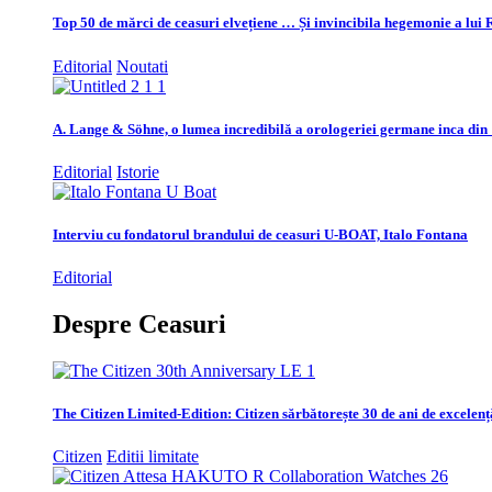
Top 50 de mărci de ceasuri elvețiene … Și invincibila hegemonie a lui 
Editorial
Noutati
A. Lange & Söhne, o lumea incredibilă a orologeriei germane inca din
Editorial
Istorie
Interviu cu fondatorul brandului de ceasuri U-BOAT, Italo Fontana
Editorial
Despre Ceasuri
The Citizen Limited-Edition: Citizen sărbătorește 30 de ani de excelenț
Citizen
Editii limitate