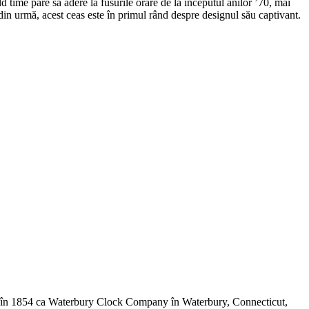
d time pare să adere la fusurile orare de la începutul anilor ’70, mai
 din urmă, acest ceas este în primul rând despre designul său captivant.
țată în 1854 ca Waterbury Clock Company în Waterbury, Connecticut,